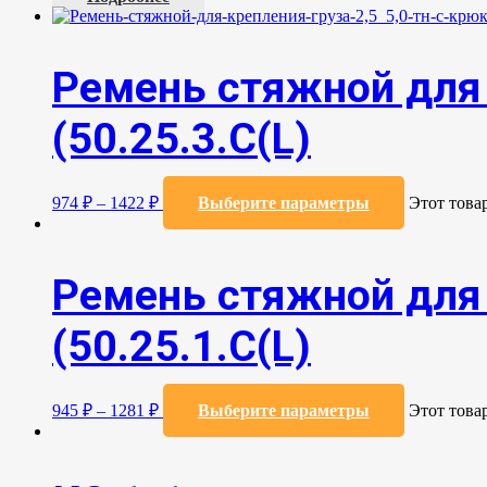
Ремень стяжной для 
(50.25.3.C(L)
974
₽
–
1422
₽
Выберите параметры
Этот това
Ремень стяжной для 
(50.25.1.С(L)
945
₽
–
1281
₽
Выберите параметры
Этот това