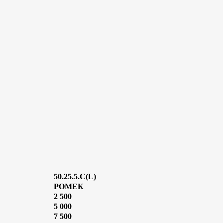
50.25.5.C(L)
РОМЕК
2 500
5 000
7 500