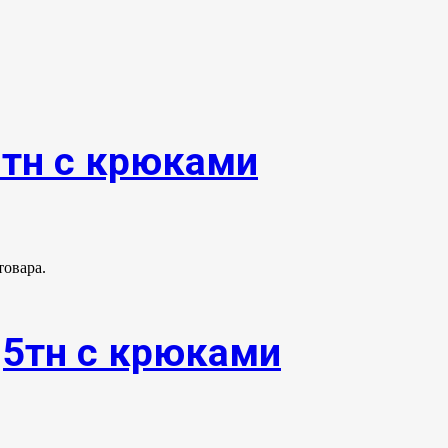
0тн с крюками
товара.
,5тн с крюками