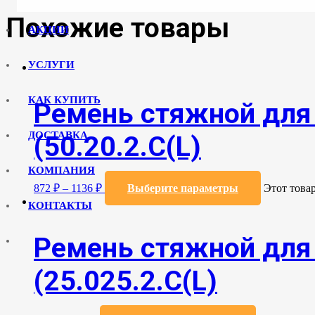
Похожие товары
АКЦИИ
УСЛУГИ
КАК КУПИТЬ
Ремень стяжной для 
ДОСТАВКА
(50.20.2.C(L)
КОМПАНИЯ
872
₽
–
1136
₽
Выберите параметры
Этот това
КОНТАКТЫ
Ремень стяжной для 
(25.025.2.С(L)