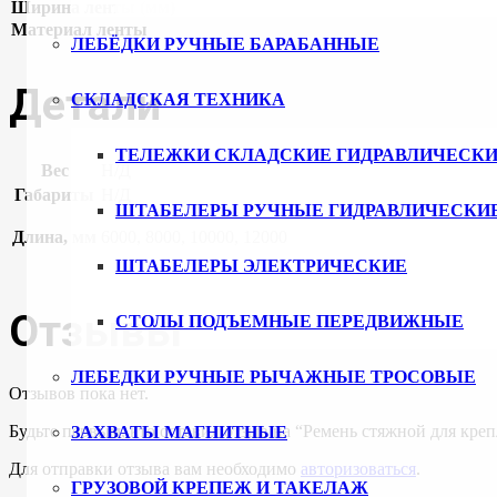
Ширина ленты (мм)
Материал ленты
ЛЕБЁДКИ РУЧНЫЕ БАРАБАННЫЕ
Детали
СКЛАДСКАЯ ТЕХНИКА
ТЕЛЕЖКИ СКЛАДСКИЕ ГИДРАВЛИЧЕСКИ
Вес
Н/Д
Габариты
Н/Д
ШТАБЕЛЕРЫ РУЧНЫЕ ГИДРАВЛИЧЕСКИ
Длина, мм
6000, 8000, 10000, 12000
ШТАБЕЛЕРЫ ЭЛЕКТРИЧЕСКИЕ
Отзывы
СТОЛЫ ПОДЪЕМНЫЕ ПЕРЕДВИЖНЫЕ
ЛЕБЕДКИ РУЧНЫЕ РЫЧАЖНЫЕ ТРОСОВЫЕ
Отзывов пока нет.
Будьте первым, кто оставил отзыв на “Ремень стяжной для крепл
ЗАХВАТЫ МАГНИТНЫЕ
Для отправки отзыва вам необходимо
авторизоваться
.
ГРУЗОВОЙ КРЕПЕЖ И ТАКЕЛАЖ