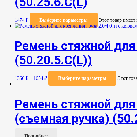
(50.25.6.С(L)
1474
₽
Выберите параметры
Этот товар имеет
Ремень стяжной для 
(50.20.5.C(L))
1360
₽
–
1654
₽
Выберите параметры
Этот тов
Ремень стяжной для 
(съемная ручка) (50.
Подробнее