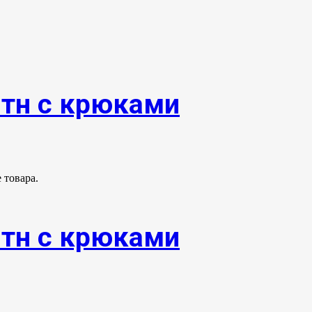
0тн с крюками
 товара.
0тн с крюками