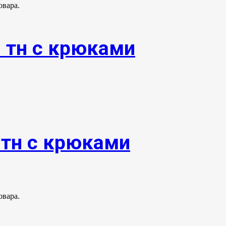
овара.
0 тн с крюками
0тн с крюками
овара.