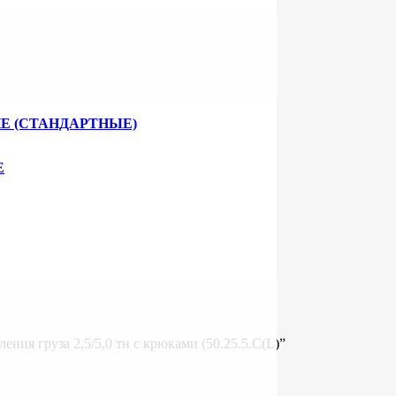
Е (СТАНДАРТНЫЕ)
Е
ения груза 2,5/5,0 тн с крюками (50.25.5.C(L)”