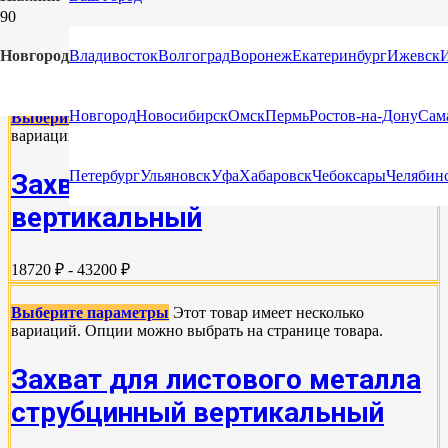
ЗАХВАТЫ ДЛЯ ЛИСТОВОГО МЕТАЛЛА
Новгород
Владивосток
Волгоград
Воронеж
Екатеринбург
Ижевск
Новгород
Новосибирск
Омск
Пермь
Ростов-на-Дону
Сам
Выберите параметры
Этот товар имеет несколько
вариаций. Опции можно выбрать на странице товара.
Петербург
Ульяновск
Уфа
Хабаровск
Чебоксары
Челябин
Захват для листового металла
вертикальный
18720 ₽ - 43200 ₽
Выберите параметры
Этот товар имеет несколько
вариаций. Опции можно выбрать на странице товара.
Захват для листового металла
струбцинный вертикальный