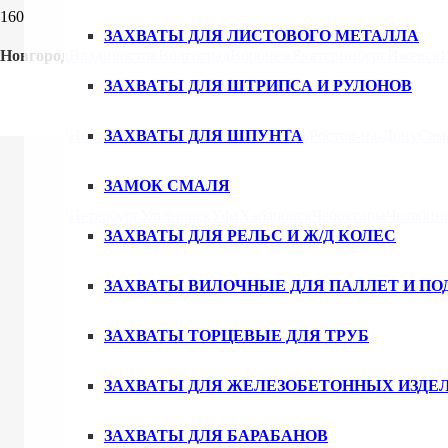
ЗАХВАТЫ ДЛЯ ЛИСТОВОГО МЕТАЛЛА
Новгород
Владивосток
Волгоград
Воронеж
Екатеринбург
Ижевск
ЗАХВАТЫ ДЛЯ ШТРИПСА И РУЛОНОВ
Новгород
ЗАХВАТЫ ДЛЯ ШПУНТА
Новосибирск
Омск
Пермь
Ростов-на-Дону
Сам
ЗАМОК СМАЛЯ
Петербург
Ульяновск
Уфа
Хабаровск
Чебоксары
Челябин
ЗАХВАТЫ ДЛЯ РЕЛЬС И Ж/Д КОЛЕС
ЗАХВАТЫ ВИЛОЧНЫЕ ДЛЯ ПАЛЛЕТ И ПО
ЗАХВАТЫ ТОРЦЕВЫЕ ДЛЯ ТРУБ
ЗАХВАТЫ ДЛЯ ЖЕЛЕЗОБЕТОННЫХ ИЗДЕ
ЗАХВАТЫ ДЛЯ БАРАБАНОВ