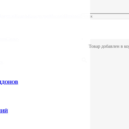
Иркутск
Казань
Краснодар
Москва
Нижний
ара
Санкт-
×
Товар добавлен в ко
ск
ДДОНОВ
ЛИЙ