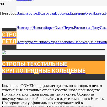
СТРОПЫ ТЕКСТИЛЬНЫЕ ЛЕНТОЧНЫЕ
Новгород
Владивосток
Волгоград
Воронеж
Екатеринбург
Ижевск
Новгород
Новосибирск
Омск
Пермь
Ростов-на-Дону
Сам
СТРОПЫ ТЕКСТИЛЬНЫЕ ЛЕНТОЧНЫЕ
ПЕТЛЕВЫЕ
Петербург
Ульяновск
Уфа
Хабаровск
Чебоксары
Челябин
СТРОПЫ ТЕКСТИЛЬНЫЕ
КРУГЛОПРЯДНЫЕ КОЛЬЦЕВЫЕ
Компания «РОМЕК» предлагает купить по выгодным ценам
текстильные ленточные стропы собственного производства.
Полный каталог строп представлен на сайте. Оформить
покупку можно онлайн на сайте, в офисе компании в Нижнем
Новгороде или у официальных представителей в