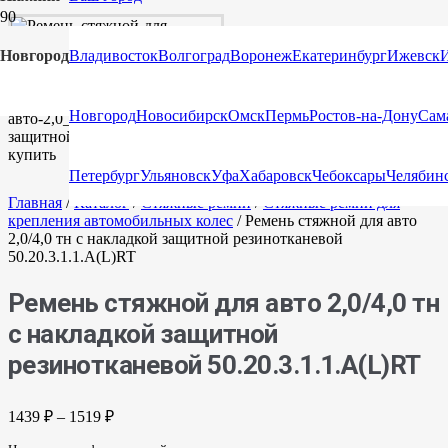
Новгород
Владивосток
Волгоград
Воронеж
Екатеринбург
Ижевск
Новгород
Новосибирск
Омск
Пермь
Ростов-на-Дону
Сам
Петербург
Ульяновск
Уфа
Хабаровск
Чебоксары
Челябин
Главная
/
Каталог
/
Стяжные ремни
/
Стяжные ремни для
крепления автомобильных колес
/ Ремень стяжной для авто
2,0/4,0 тн с накладкой защитной резинотканевой
50.20.3.1.1.А(L)RT
Ремень стяжной для авто 2,0/4,0 тн
с накладкой защитной
резинотканевой 50.20.3.1.1.А(L)RT
1439
₽
–
1519
₽