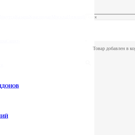
Иркутск
Казань
Краснодар
Москва
Нижний
банная шестеренная 0,54
ара
Санкт-
×
4 тн 10,0 м
Товар добавлен в ко
ск
уточняйте у менеджера отдела
ДДОНОВ
0 м
ЛИЙ