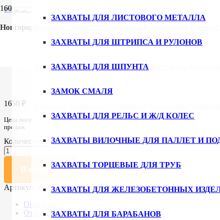
ЗАХВАТЫ ДЛЯ ЛИСТОВОГО МЕТАЛЛА
Новгород
Владивосток
Волгоград
Воронеж
Екатеринбург
Ижевск
ЗАХВАТЫ ДЛЯ ШТРИПСА И РУЛОНОВ
Главная
/
Каталог
/
Лебёдки ручные барабанные
/ Лебедка бара
тн 10,0 м
Новгород
ЗАХВАТЫ ДЛЯ ШПУНТА
Новосибирск
Омск
Пермь
Ростов-на-Дону
Сам
Лебедка барабанная шестеренная 0,5
ЗАМОК СМАЛЯ
1650
₽
Петербург
Ульяновск
Уфа
Хабаровск
Чебоксары
Челябин
ЗАХВАТЫ ДЛЯ РЕЛЬС И Ж/Д КОЛЕС
Цена носит информативный характер, актуальную цену и наличие на складе 
продаж
ЗАХВАТЫ ВИЛОЧНЫЕ ДЛЯ ПАЛЛЕТ И ПО
Количество товара Лебедка барабанная шестеренная 0,54 тн 10,
ЗАХВАТЫ ТОРЦЕВЫЕ ДЛЯ ТРУБ
В корзину
Артикул:
W06-510B
Категория:
Лебёдки ручные барабанные
ЗАХВАТЫ ДЛЯ ЖЕЛЕЗОБЕТОННЫХ ИЗДЕ
Описание
Отзывы (0)
ЗАХВАТЫ ДЛЯ БАРАБАНОВ