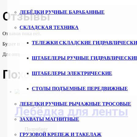
Отзывы
ЛЕБЁДКИ РУЧНЫЕ БАРАБАННЫЕ
СКЛАДСКАЯ ТЕХНИКА
Отзывов пока нет.
ТЕЛЕЖКИ СКЛАДСКИЕ ГИДРАВЛИЧЕСКИ
Будьте первым, кто оставил отзыв на “Лебедка барабанная шесте
Для отправки отзыва вам необходимо
авторизоваться
.
ШТАБЕЛЕРЫ РУЧНЫЕ ГИДРАВЛИЧЕСКИ
Похожие товары
ШТАБЕЛЕРЫ ЭЛЕКТРИЧЕСКИЕ
СТОЛЫ ПОДЪЕМНЫЕ ПЕРЕДВИЖНЫЕ
ЛЕБЕДКИ РУЧНЫЕ РЫЧАЖНЫЕ ТРОСОВЫЕ
Лебёдка для ленты
ЗАХВАТЫ МАГНИТНЫЕ
Подробнее
ГРУЗОВОЙ КРЕПЕЖ И ТАКЕЛАЖ