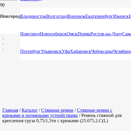
Новгород
Владивосток
Волгоград
Воронеж
Екатеринбург
Ижевск
Новгород
Новосибирск
Омск
Пермь
Ростов-на-Дону
Сам
Петербург
Ульяновск
Уфа
Хабаровск
Чебоксары
Челябин
Главная
/
Каталог
/
Стяжные ремни
/
Стяжные ремни с
крюками и натяжными устройствами
/ Ремень стяжной для
крепления груза 0,75/1,5тн с крюками (25.075.2.C(L)