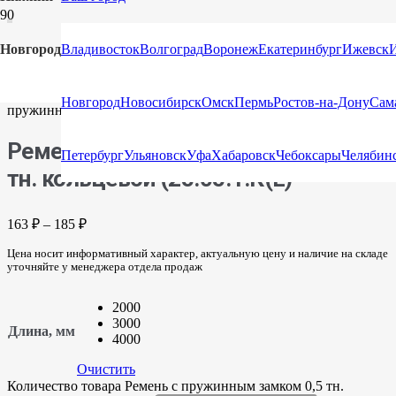
Новгород
Владивосток
Волгоград
Воронеж
Екатеринбург
Ижевск
Главная
/
Каталог
/
Стяжные ремни
/
Стяжные ремни
кольцевые для крепления груза (Стяжка)
/ Ремень с
Новгород
Новосибирск
Омск
Пермь
Ростов-на-Дону
Сам
пружинным замком 0,5 тн. кольцевой (25.05.1.К(L)
Ремень с пружинным замком 0,5
Петербург
Ульяновск
Уфа
Хабаровск
Чебоксары
Челябин
тн. кольцевой (25.05.1.К(L)
163
₽
–
185
₽
Цена носит информативный характер, актуальную цену и наличие на складе
уточняйте у менеджера отдела продаж
2000
3000
Длина, мм
4000
Очистить
Количество товара Ремень с пружинным замком 0,5 тн.