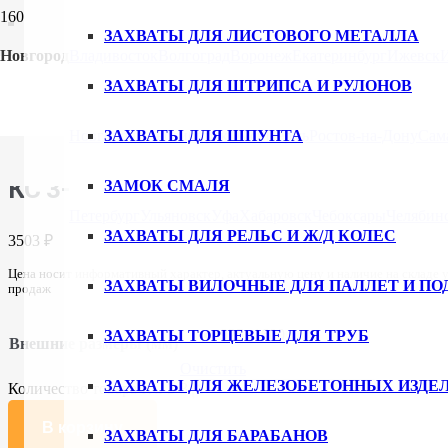
ЗАХВАТЫ ДЛЯ ЛИСТОВОГО МЕТАЛЛА
Новгород
Владивосток
Волгоград
Воронеж
Екатеринбург
Ижевск
ЗАХВАТЫ ДЛЯ ШТРИПСА И РУЛОНОВ
Главная
/
Каталог
/
Сети для защиты груза и крепления груза
/
Д
Новгород
ЗАХВАТЫ ДЛЯ ШПУНТА
Новосибирск
Омск
Пермь
Ростов-на-Дону
Сам
автомобилей и автомобилей с открытой платформой
/ КС 3-3
КС 3-3
ЗАМОК СМАЛЯ
Петербург
Ульяновск
Уфа
Хабаровск
Чебоксары
Челябин
ЗАХВАТЫ ДЛЯ РЕЛЬС И Ж/Д КОЛЕС
3503
₽
Цена носит информативный характер, актуальную цену и наличие на складе 
ЗАХВАТЫ ВИЛОЧНЫЕ ДЛЯ ПАЛЛЕТ И ПО
продаж
925×1600
ЗАХВАТЫ ТОРЦЕВЫЕ ДЛЯ ТРУБ
Внешние размеры (мм)
Очистить
ЗАХВАТЫ ДЛЯ ЖЕЛЕЗОБЕТОННЫХ ИЗДЕ
Количество товара КС 3-3
В корзину
ЗАХВАТЫ ДЛЯ БАРАБАНОВ