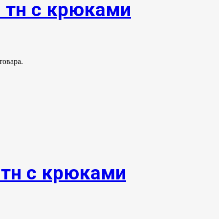
0 тн с крюками
товара.
0тн с крюками