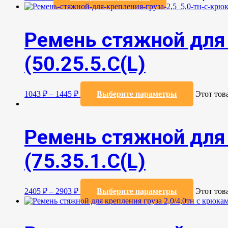
Ремень стяжной для 
(50.25.5.C(L)
1043
₽
–
1445
₽
Выберите параметры
Этот тов
Ремень стяжной для 
(75.35.1.C(L)
2405
₽
–
2903
₽
Выберите параметры
Этот тов