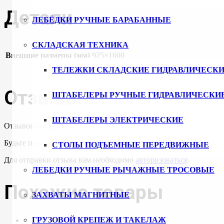
Детали
ЛЕБЁДКИ РУЧНЫЕ БАРАБАННЫЕ
СКЛАДСКАЯ ТЕХНИКА
Внешние размеры (мм)
925×1600
ТЕЛЕЖКИ СКЛАДСКИЕ ГИДРАВЛИЧЕСКИ
Отзывы
ШТАБЕЛЕРЫ РУЧНЫЕ ГИДРАВЛИЧЕСКИ
ШТАБЕЛЕРЫ ЭЛЕКТРИЧЕСКИЕ
Отзывов пока нет.
Будьте первым, кто оставил отзыв на “КС 3-3”
СТОЛЫ ПОДЪЕМНЫЕ ПЕРЕДВИЖНЫЕ
Для отправки отзыва вам необходимо
авторизоваться
.
ЛЕБЕДКИ РУЧНЫЕ РЫЧАЖНЫЕ ТРОСОВЫЕ
Похожие товары
ЗАХВАТЫ МАГНИТНЫЕ
ГРУЗОВОЙ КРЕПЕЖ И ТАКЕЛАЖ