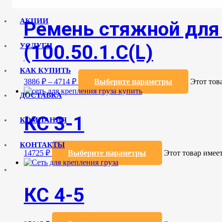
АКЦИИ
Ремень стяжной для 
(100.50.1.С(L)
УСЛУГИ
КАК КУПИТЬ
3886
₽
–
4714
₽
Выберите параметры
Этот тов
ДОСТАВКА
КС 3-1
КОМПАНИЯ
КОНТАКТЫ
14725
₽
Выберите параметры
Этот товар имее
КС 4-5