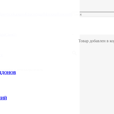
Иркутск
Казань
Краснодар
Москва
Нижний
ля грузовых
ара
Санкт-
×
Товар добавлен в ко
ск
уточняйте у менеджера отдела
ДДОНОВ
ЛИЙ