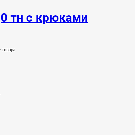
,0 тн с крюками
 товара.
.