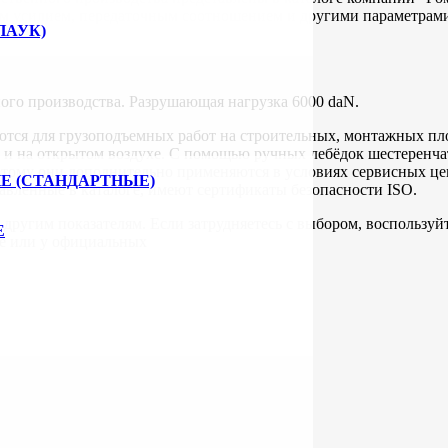
 усилием, передаточным соотношением и другими параметрами. 
ПАУК)
ого производства. Разрушающая нагрузка 6000 daN.
тся для грузоподъемных работ на строительных, монтажных пло
и на открытом воздухе. С помощью ручных лебёдок шестеренчат
этому они дополнительно применяются в условиях сервисных це
Е (СТАНДАРТНЫЕ)
авленные в каталоге, имеют сертификаты безопасности ISO.
 другим показателям. Если затрудняетесь с выбором, воспользу
Е
де или у официальных