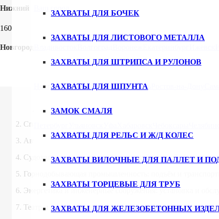
Нижний
Ваш город
ЗАХВАТЫ ДЛЯ БОЧЕК
За
ЗАХВАТЫ ДЛЯ ЛИСТОВОГО МЕТАЛЛА
Новгород
Владивосток
Волгоград
Воронеж
Екатеринбург
Ижевск
ЗАХВАТЫ ДЛЯ ШТРИПСА И РУЛОНОВ
Лебедка — это механическое устройство, предназначенное 
Новгород
ЗАХВАТЫ ДЛЯ ШПУНТА
Новосибирск
Омск
Пермь
Ростов-на-Дону
Сам
Области применения лебедок:
Строительство: подъём строительных материалов, оборуд
ЗАМОК СМАЛЯ
Спасательные операции: извлечение автомобилей из кюве
Петербург
Ульяновск
Уфа
Хабаровск
Чебоксары
Челябин
ЗАХВАТЫ ДЛЯ РЕЛЬС И Ж/Д КОЛЕС
Автоспорт: буксировка автомобилей из труднопроходимы
Судоходство: маневрирование, подъём якорей, буксировка
ЗАХВАТЫ ВИЛОЧНЫЕ ДЛЯ ПАЛЛЕТ И ПО
Горнодобывающая промышленность: подъём и транспорти
ЗАХВАТЫ ТОРЦЕВЫЕ ДЛЯ ТРУБ
Энергетика и инженерные сооружения: установка и обсл
Театр и сценические постановки: перемещение декораци
ЗАХВАТЫ ДЛЯ ЖЕЛЕЗОБЕТОННЫХ ИЗДЕ