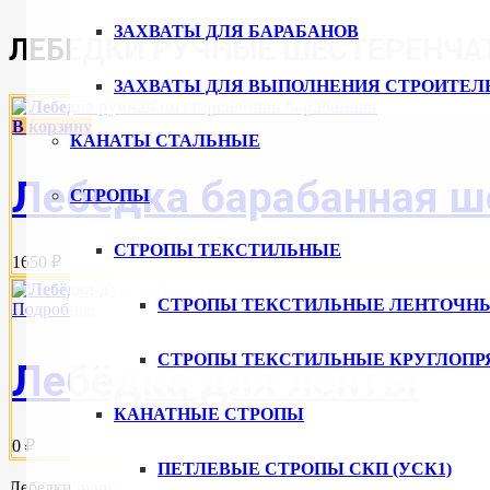
ЗАХВАТЫ ДЛЯ БАРАБАНОВ
ЛЕБЕДКИ РУЧНЫЕ ШЕСТЕРЕНЧА
ЗАХВАТЫ ДЛЯ ВЫПОЛНЕНИЯ СТРОИТЕЛ
В корзину
КАНАТЫ СТАЛЬНЫЕ
Лебедка барабанная ше
СТРОПЫ
СТРОПЫ ТЕКСТИЛЬНЫЕ
1650 ₽
СТРОПЫ ТЕКСТИЛЬНЫЕ ЛЕНТОЧН
Подробнее
СТРОПЫ ТЕКСТИЛЬНЫЕ КРУГЛОПР
Лебёдка для ленты
КАНАТНЫЕ СТРОПЫ
0 ₽
ПЕТЛЕВЫЕ СТРОПЫ СКП (УСК1)
Лебедки ручные шестеренчатые, а также концы для лебёдки со