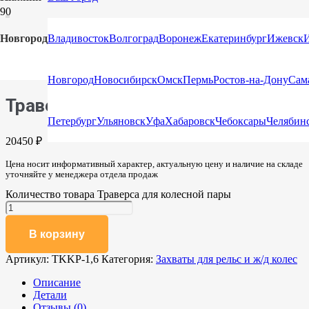
Новгород
Владивосток
Волгоград
Воронеж
Екатеринбург
Ижевск
Главная
/
Каталог
/
Захваты
/
Захваты для рельс и ж/д
колес
/ Траверса для колесной пары
Новгород
Новосибирск
Омск
Пермь
Ростов-на-Дону
Сам
Траверса для колесной пары
Петербург
Ульяновск
Уфа
Хабаровск
Чебоксары
Челябин
20450
₽
Цена носит информативный характер, актуальную цену и наличие на складе
уточняйте у менеджера отдела продаж
Количество товара Траверса для колесной пары
В корзину
Артикул:
TKKР-1,6
Категория:
Захваты для рельс и ж/д колес
Описание
Детали
Отзывы (0)