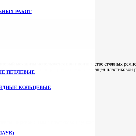
емней
ЬНЫХ РАБОТ
повый механизм используется при производстве стяжных ремне
я) при стяжке и транспортировке грузов. Оснащён пластиковой 
ЫЕ ПЕТЛЕВЫЕ
ЯДНЫЕ КОЛЬЦЕВЫЕ
 ленты шириной 50 мм с пластиковой ручкой”
ПАУК)