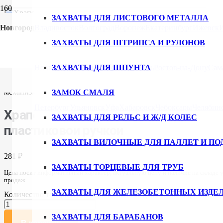
ЗАХВАТЫ ДЛЯ ЛИСТОВОГО МЕТАЛЛА
Новгород
Владивосток
Волгоград
Воронеж
Екатеринбург
Ижевск
ЗАХВАТЫ ДЛЯ ШТРИПСА И РУЛОНОВ
Новгород
ЗАХВАТЫ ДЛЯ ШПУНТА
Новосибирск
Омск
Пермь
Ростов-на-Дону
Сам
Главная
/
Каталог
/
Стяжные ремни
/
Комплектующие для стяж
механизм для ленты шириной 50 мм с пластиковой ручкой
ЗАМОК СМАЛЯ
Петербург
Ульяновск
Уфа
Хабаровск
Чебоксары
Челябин
Храповый механизм для ленты шири
ЗАХВАТЫ ДЛЯ РЕЛЬС И Ж/Д КОЛЕС
пластиковой ручкой
ЗАХВАТЫ ВИЛОЧНЫЕ ДЛЯ ПАЛЛЕТ И ПО
281
₽
ЗАХВАТЫ ТОРЦЕВЫЕ ДЛЯ ТРУБ
Цена носит информативный характер, актуальную цену и наличие на складе 
продаж
ЗАХВАТЫ ДЛЯ ЖЕЛЕЗОБЕТОННЫХ ИЗДЕ
Количество товара Храповый механизм для ленты шириной 50 
ЗАХВАТЫ ДЛЯ БАРАБАНОВ