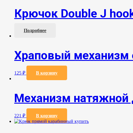
Крючок Double J hook
Подробнее
Храповый механизм с
125
₽
В корзину
Механизм натяжной 
221
₽
В корзину