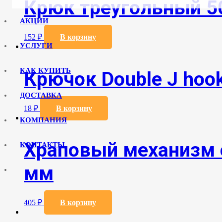
Крюк треугольный 5
АКЦИИ
152
₽
В корзину
УСЛУГИ
КАК КУПИТЬ
Крючок Double J hook
ДОСТАВКА
18
₽
В корзину
КОМПАНИЯ
Храповый механизм 
КОНТАКТЫ
мм
405
₽
В корзину