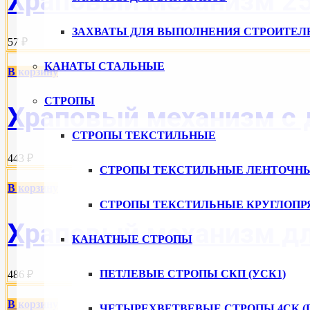
Храповый механизм 25
ЗАХВАТЫ ДЛЯ ВЫПОЛНЕНИЯ СТРОИТЕЛ
57 ₽
КАНАТЫ СТАЛЬНЫЕ
В корзину
СТРОПЫ
Храповый механизм с 
СТРОПЫ ТЕКСТИЛЬНЫЕ
443 ₽
СТРОПЫ ТЕКСТИЛЬНЫЕ ЛЕНТОЧН
В корзину
СТРОПЫ ТЕКСТИЛЬНЫЕ КРУГЛОПР
Храповый механизм дл
КАНАТНЫЕ СТРОПЫ
ПЕТЛЕВЫЕ СТРОПЫ СКП (УСК1)
486 ₽
В корзину
ЧЕТЫРЕХВЕТВЕВЫЕ СТРОПЫ 4СК (