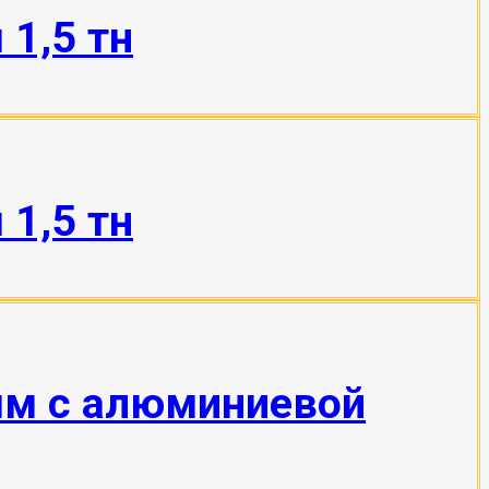
1,5 тн
1,5 тн
мм с алюминиевой