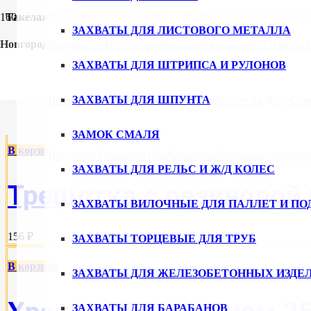
Такелажные крючки для ремня
— это фиксирующие концевые
ленты.
ЗАХВАТЫ ДЛЯ ЛИСТОВОГО МЕТАЛЛА
Новгород
Владивосток
Волгоград
Воронеж
Екатеринбург
Ижевск
Они позволяют надёжно закрепить ременную систему на монтаж
ЗАХВАТЫ ДЛЯ ШТРИПСА И РУЛОНОВ
КРЮЧКИ ТАКЕЛАЖНЫЕ ДЛЯ РЕМ
Новгород
ЗАХВАТЫ ДЛЯ ШПУНТА
Новосибирск
Омск
Пермь
Ростов-на-Дону
Сам
ЗАМОК СМАЛЯ
В корзину
Петербург
Ульяновск
Уфа
Хабаровск
Чебоксары
Челябин
ЗАХВАТЫ ДЛЯ РЕЛЬС И Ж/Д КОЛЕС
Трещотка с резиновой 
ЗАХВАТЫ ВИЛОЧНЫЕ ДЛЯ ПАЛЛЕТ И ПО
156 ₽
ЗАХВАТЫ ТОРЦЕВЫЕ ДЛЯ ТРУБ
В корзину
ЗАХВАТЫ ДЛЯ ЖЕЛЕЗОБЕТОННЫХ ИЗДЕ
ЗАХВАТЫ ДЛЯ БАРАБАНОВ