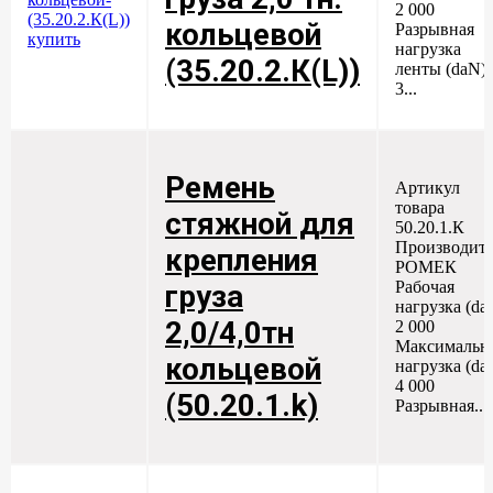
2 000
кольцевой
Разрывная
нагрузка
(35.20.2.К(L))
ленты (daN)
3...
Ремень
Артикул
товара
стяжной для
50.20.1.К
Производите
крепления
РОМЕК
Рабочая
груза
нагрузка (da
2,0/4,0тн
2 000
Максимальн
кольцевой
нагрузка (da
4 000
(50.20.1.k)
Разрывная...