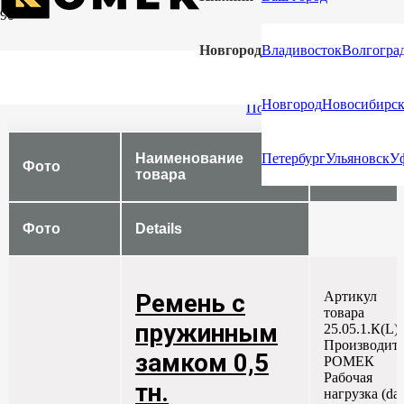
СТЯЖНЫЕ РЕМНИ КОЛЬЦЕВЫЕ ДЛЯ
Новгород
Владивосток
Волгогра
КРЕПЛЕНИЯ ГРУЗА (СТЯЖКА)
Новгород
Новосибирс
Показать в виде галереи
Наименование
Описание
Петербург
Ульяновск
У
Фото
товара
товара
Фото
Details
Артикул
Ремень с
товара
пружинным
25.05.1.К(L)
Производите
замком 0,5
РОМЕК
Рабочая
тн.
нагрузка (da