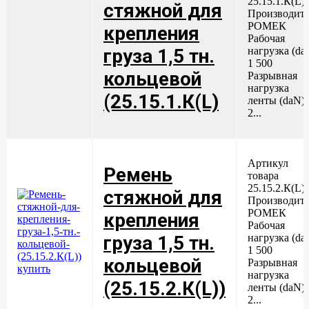
25.15.1.К(L)
стяжной для
Производите
РОМЕК
крепления
Рабочая
нагрузка (da
груза 1,5 тн.
1 500
кольцевой
Разрывная
нагрузка
(25.15.1.К(L)
ленты (daN)
2...
Артикул
Ремень
товара
25.15.2.К(L)
стяжной для
Производите
РОМЕК
крепления
Рабочая
нагрузка (da
груза 1,5 тн.
1 500
кольцевой
Разрывная
нагрузка
(25.15.2.К(L))
ленты (daN)
2...