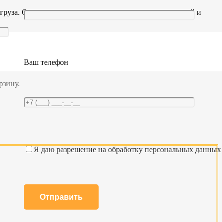
груза. Он ускоряет процесс погрузки, сокращает простой и
ложении. При перемещении рычага в другую сторону зубчатый
епляясь за «зуб» храповика. В зависимости от модели
Ваш телефон
рзину.
Я даю разрешение на обработку персональных данных