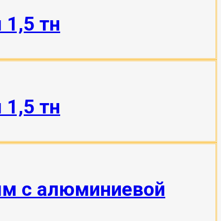
1,5 тн
1,5 тн
мм с алюминиевой