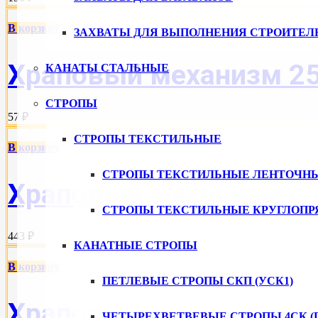
В корзину
ЗАХВАТЫ ДЛЯ ВЫПОЛНЕНИЯ СТРОИТЕЛ
Храповый механизм 25
КАНАТЫ СТАЛЬНЫЕ
СТРОПЫ
57 ₽
СТРОПЫ ТЕКСТИЛЬНЫЕ
В корзину
СТРОПЫ ТЕКСТИЛЬНЫЕ ЛЕНТОЧН
Храповый механизм с 
СТРОПЫ ТЕКСТИЛЬНЫЕ КРУГЛОПР
443 ₽
КАНАТНЫЕ СТРОПЫ
В корзину
ПЕТЛЕВЫЕ СТРОПЫ СКП (УСК1)
Храповый механизм дл
ЧЕТЫРЕХВЕТВЕВЫЕ СТРОПЫ 4СК (