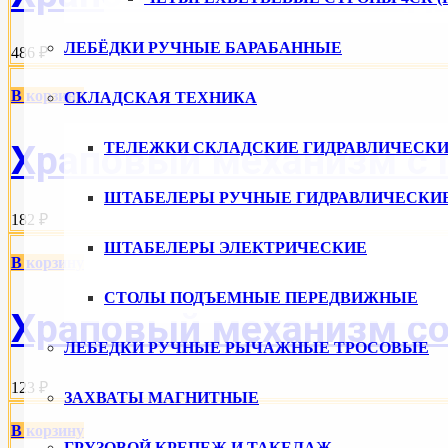
ЛЕБЁДКИ РУЧНЫЕ БАРАБАННЫЕ
486 ₽
В корзину
СКЛАДСКАЯ ТЕХНИКА
Храповый механизм с п
ТЕЛЕЖКИ СКЛАДСКИЕ ГИДРАВЛИЧЕСКИ
ШТАБЕЛЕРЫ РУЧНЫЕ ГИДРАВЛИЧЕСКИ
182 ₽
ШТАБЕЛЕРЫ ЭЛЕКТРИЧЕСКИЕ
В корзину
СТОЛЫ ПОДЪЕМНЫЕ ПЕРЕДВИЖНЫЕ
Храповый механизм со 
ЛЕБЕДКИ РУЧНЫЕ РЫЧАЖНЫЕ ТРОСОВЫЕ
123 ₽
ЗАХВАТЫ МАГНИТНЫЕ
В корзину
ГРУЗОВОЙ КРЕПЕЖ И ТАКЕЛАЖ