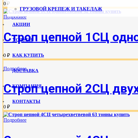
0 ₽
ГРУЗОВОЙ КРЕПЕЖ И ТАКЕЛАЖ
Подробнее
АКЦИИ
Строп цепной 1СЦ одн
УСЛУГИ
0 ₽
КАК КУПИТЬ
Подробнее
ДОСТАВКА
Строп цепной 2СЦ двух
КОМПАНИЯ
КОНТАКТЫ
0 ₽
Подробнее