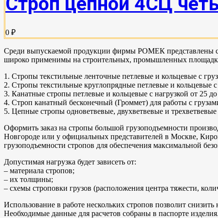
Строп цепной 4СЦ чет
0 ₽
Среди выпускаемой продукции фирмы РОМЕК представлены стр
широко применимы на строительных, промышленных площадках
1. Стропы текстильные ленточные петлевые и кольцевые с груз
2. Стропы текстильные круглопрядные петлевые и кольцевые с 
3. Канатные стропы петлевые и кольцевые с нагрузкой от 25 до
4. Строп канатный бесконечный (Громмет) для работы с грузами
5. Цепные стропы одноветвевые, двухветвевые и трехветвевые с
Оформить заказ на стропы большой грузоподъемности произв
Новгороде или у официальных представителей в Москве, Киров
грузоподъемности стропов для обеспечения максимальной без
Допустимая нагрузка будет зависеть от:
– материала стропов;
– их толщины;
– схемы строповки грузов (расположения центра тяжести, колич
Использование в работе нескольких стропов позволит снизить 
Необходимые данные для расчетов собраны в паспорте изделия