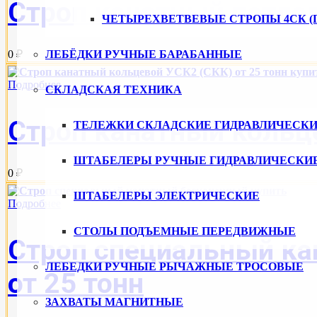
Строп канатный петлев
ЧЕТЫРЕХВЕТВЕВЫЕ СТРОПЫ 4СК (
ЛЕБЁДКИ РУЧНЫЕ БАРАБАННЫЕ
0 ₽
Подробнее
СКЛАДСКАЯ ТЕХНИКА
Строп канатный кольце
ТЕЛЕЖКИ СКЛАДСКИЕ ГИДРАВЛИЧЕСКИ
ШТАБЕЛЕРЫ РУЧНЫЕ ГИДРАВЛИЧЕСКИ
0 ₽
ШТАБЕЛЕРЫ ЭЛЕКТРИЧЕСКИЕ
Подробнее
СТОЛЫ ПОДЪЕМНЫЕ ПЕРЕДВИЖНЫЕ
Строп специальный ка
ЛЕБЕДКИ РУЧНЫЕ РЫЧАЖНЫЕ ТРОСОВЫЕ
от 25 тонн
ЗАХВАТЫ МАГНИТНЫЕ