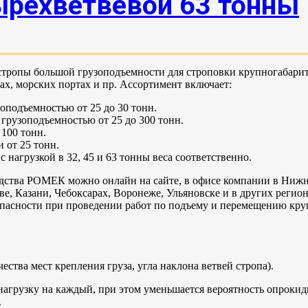
ырехветвевой 63 тонны
опы большой грузоподъемности для строповки крупногабаритны
, морских портах и пр. Ассортимент включает:
оподъемностью от 25 до 30 тонн.
грузоподъемностью от 25 до 300 тонн.
 100 тонн.
 от 25 тонн.
 нагрузкой в 32, 45 и 63 тонны веса соответственно.
одства РОМЕК можно онлайн на сайте, в офисе компании в Ниж
е, Казани, Чебоксарах, Воронеже, Ульяновске и в других регио
опасности при проведении работ по подъему и перемещению кру
ества мест крепления груза, угла наклона ветвей стропа).
нагрузку на каждый, при этом уменьшается вероятность опрокид
.