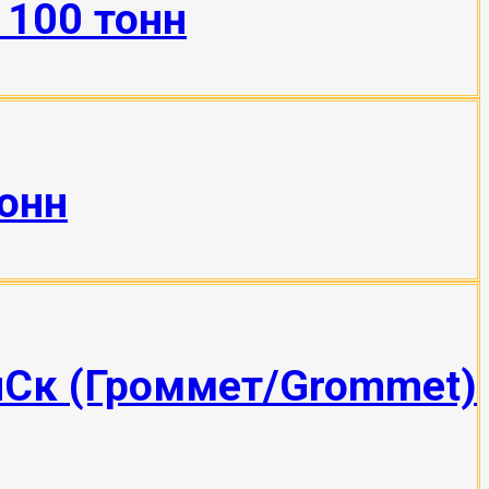
 100 тонн
тонн
пСк (Громмет/Grommet)