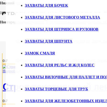
Нижний
Ваш город
ЗАХВАТЫ ДЛЯ БОЧЕК
СТРОПЫ БОЛЬШОЙ ГРУЗОПОДЪ
ЗАХВАТЫ ДЛЯ ЛИСТОВОГО МЕТАЛЛА
Новгород
Владивосток
Волгоград
Воронеж
Екатеринбург
Ижевск
ЗАХВАТЫ ДЛЯ ШТРИПСА И РУЛОНОВ
Подробнее
Новгород
ЗАХВАТЫ ДЛЯ ШПУНТА
Новосибирск
Омск
Пермь
Ростов-на-Дону
Сам
Строп текстильный лен
ЗАМОК СМАЛЯ
Петербург
Ульяновск
Уфа
Хабаровск
Чебоксары
Челябин
0 ₽
ЗАХВАТЫ ДЛЯ РЕЛЬС И Ж/Д КОЛЕС
Подробнее
ЗАХВАТЫ ВИЛОЧНЫЕ ДЛЯ ПАЛЛЕТ И ПО
Строп текстильный лен
ЗАХВАТЫ ТОРЦЕВЫЕ ДЛЯ ТРУБ
ЗАХВАТЫ ДЛЯ ЖЕЛЕЗОБЕТОННЫХ ИЗДЕ
0 ₽